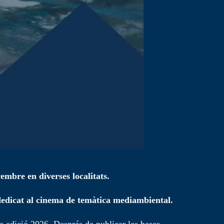
embre en diverses localitats.
dedicat al cinema de temàtica mediambiental.
a edició 2026. Després de publicar les bases