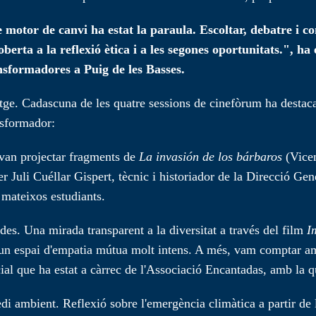
e motor de canvi ha estat la paraula. Escoltar, debatre i c
oberta a la reflexió ètica i a les segones oportunitats.", 
nsformadores a Puig de les Basses.
tge. Cadascuna de les quatre sessions de cinefòrum ha destaca
nsformador:
s van projectar fragments de
La invasión de los bárbaros
(Vice
per Juli Cuéllar Gispert, tècnic i historiador de la Direcció 
s mateixos estudiants.
ades. Una mirada transparent a la diversitat a través del film
I
un espai d'empatia mútua molt intens. A més, vam comptar am
que ha estat a càrrec de l'Associació Encantadas, amb la qual
i ambient. Reflexió sobre l'emergència climàtica a partir de