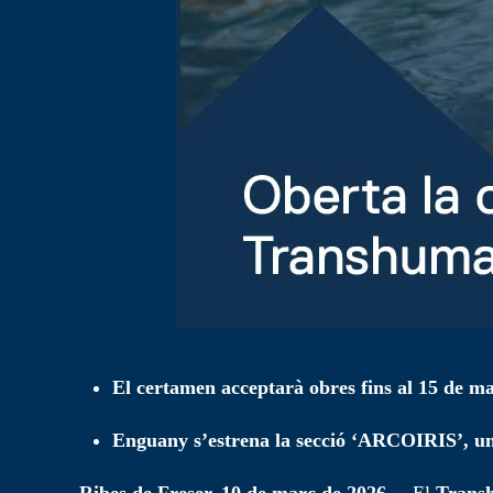
El certamen acceptarà obres fins al 15 de mai
Enguany s’estrena la secció ‘ARCOIRIS’, un 
Ribes de Freser, 10 de març de 2026.
– El
Transh