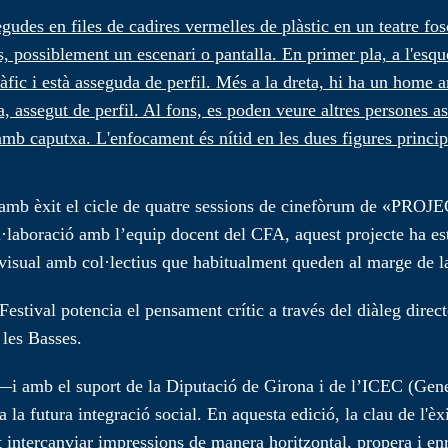
at amb èxit el cicle de quatre sessions de cinefòrum de «P
laboració amb l’equip docent del CFA, aquest projecte ha esta
ovisual amb col·lectius que habitualment queden al marge de l
estival potencia el pensament crític a través del diàleg direct
 les Basses.
—i amb el suport de la Diputació de Girona i de l’ICEC (Gener
la futura integració social. En aquesta edició, la clau de l'èxi
 intercanviar impressions de manera horitzontal, propera i enr