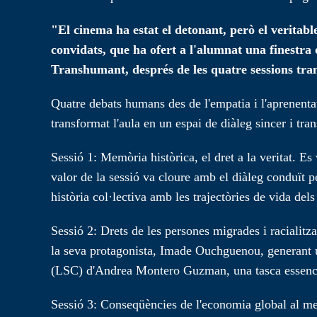
"El cinema ha estat el detonant, però el veritabl
convidats, que ha ofert a l'alumnat una finestra 
Transhumant, després de les quatre sessions tra
Quatre debats humans des de l'empatia i l'aprenenta
transformat l'aula en un espai de diàleg sincer i tra
Sessió 1: Memòria històrica, el dret a la veritat. E
valor de la sessió va cloure amb el diàleg conduït 
història col·lectiva amb les trajectòries de vida del
Sessió 2: Drets de les persones migrades i racialitz
la seva protagonista, Imade Ouchguenou, generant 
(LSC) d'Andrea Montero Guzman, una tasca essencial 
Sessió 3: Conseqüències de l'economia global al med