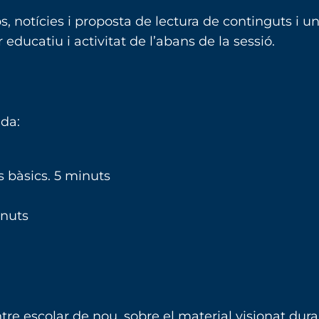
ps, notícies i proposta de lectura de continguts i u
r educatiu i activitat de l’abans de la sessió.
da:
s bàsics. 5 minuts
inuts
entre escolar de nou, sobre el material visionat dur