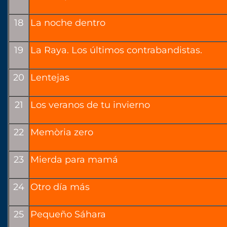
18
La noche dentro
19
La Raya. Los últimos contrabandistas.
20
Lentejas
21
Los veranos de tu invierno
22
Memòria zero
23
Mierda para mamá
24
Otro día más
25
Pequeño Sáhara