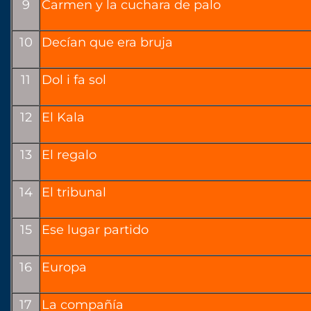
9
Carmen y la cuchara de palo
10
Decían que era bruja
11
Dol i fa sol
12
El Kala
13
El regalo
14
El tribunal
15
Ese lugar partido
16
Europa
17
La compañía