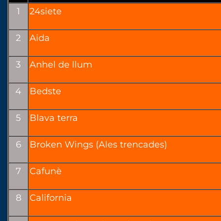
1
24siete
2
Aida
3
Anhel de llum
4
Bedste
5
Blava terra
6
Broken Wings (Ales trencades)
7
Cafunè
8
California