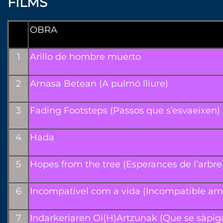
FILMS
OBRA
1
Arillo de hombre muerto
2
Arnasa Betean (A pulmó lliure)
3
Fading Footsteps (Passos que s’esvaeixen)
4
Hada
5
Hopes from the tree (Esperances de l’arbre
6
Incompatível com a vida (Incompatible amb
7
Indarkeriaren Oi(H)Artzunak (Que se sàpig