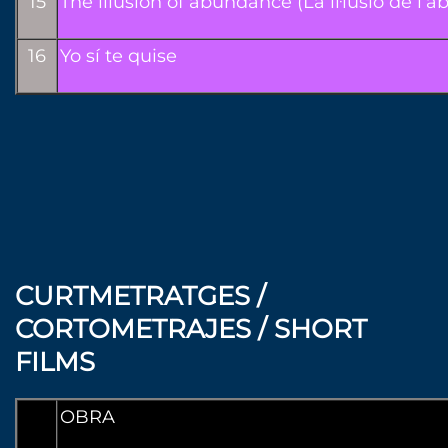
15
The illusion of abundance (La il·lusió de l’
16
Yo sí te quise
CURTMETRATGES /
CORTOMETRAJES / SHORT
FILMS
OBRA