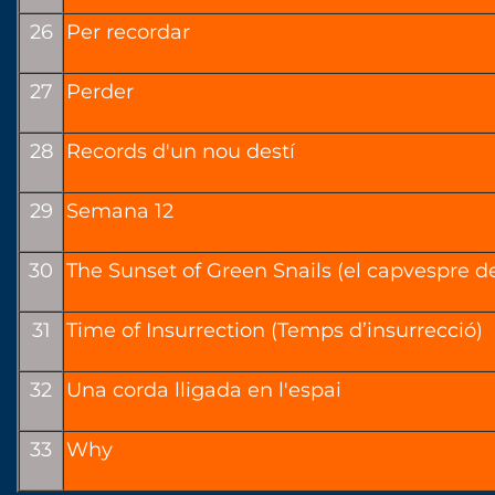
26
Per recordar
27
Perder
28
Records d'un nou destí
29
Semana 12
30
The Sunset of Green Snails (el capvespre de
31
Time of Insurrection (Temps d’insurrecció)
32
Una corda lligada en l'espai
33
Why