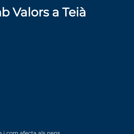
 Valors a Teià
e i com afecta als nens.