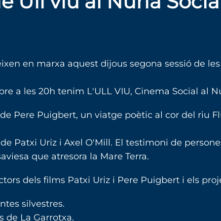
e Ull viu al Núria Socia
xen en marxa aquest dijous segona sessió de le
tubre a les 20h tenim L'ULL VIU, Cinema Social a
 Pere Puigbert, un viatge poètic al cor del riu Flu
 Patxi Uriz i Axel O'Mill. El testimoni de person
aviesa que atresora la Mare Terra.
rs dels films Patxi Uriz i Pere Puigbert i els proje
ntes silvestres.
s de La Garrotxa.