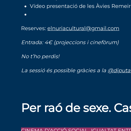
Vídeo presentació de les Àvies Remeir
Reserves:
elnuriacultural@gmail.com
Entrada: 4€ (projeccions i cinefòrum)
No t’ho perdis!
La sessió és possible gràcies a la
@diputa
Per raó de sexe. C
CINEMA D’ACCIÓ SOCIAL.
IGUALTAT ENT