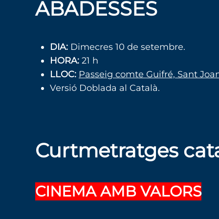
ABADESSES
DIA:
Dimecres 10 de setembre.
HORA:
21 h
LLOC:
Passeig comte Guifré, Sant Joa
Versió Doblada al Català.
Curtmetratges cata
CINEMA AMB VALORS