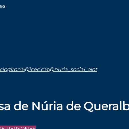
es.
ciogirona
@icec.cat
@nuria_social_olot
asa de Núria de Queral
RE PERSONES