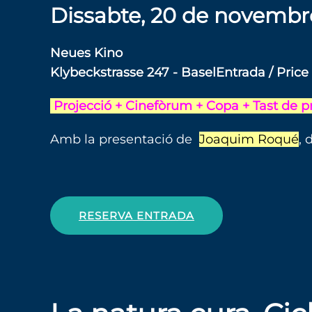
Dissabte, 20 de novembre
Neues Kino
Klybeckstrasse 247 - BaselEntrada / Price
Projecció + Cinefòrum + Copa + Tast de 
Amb la presentació de
Joaquim Roqué
, 
RESERVA ENTRADA