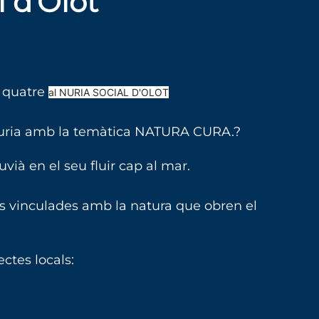
l d'Olot
s quatre
al NURIA SOCIAL D'OLOT
l Nuria amb la temàtica NATURA CURA.?
vià en el seu fluir cap al mar.
es vinculades amb la natura que obren el
ctes locals: