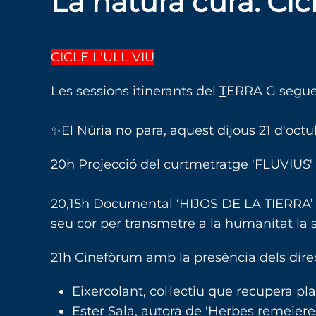
La natura cura. Cicl
CICLE L'ULL VIU
Les sessions itinerants del
T
ERRA G seguei
✨El Núria no para, aquest dijous 21 d'oc
20h Projecció del curtmetratge 'FLUVIUS' de
20,15h Documental ‘HIJOS DE LA TIERRA’ de
seu cor per transmetre a la humanitat la s
21h Cinefòrum amb la presència dels directo
Eixercolant, col·lectiu que recupera pla
Ester Sala, autora de 'Herbes remeiere