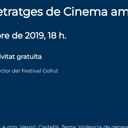
etratges de Cinema amb
e de 2019, 18 h.
vitat gratuïta
tor del Festival Gollut
 4 min. Versió: Castellà. Tema: Violència de gèner